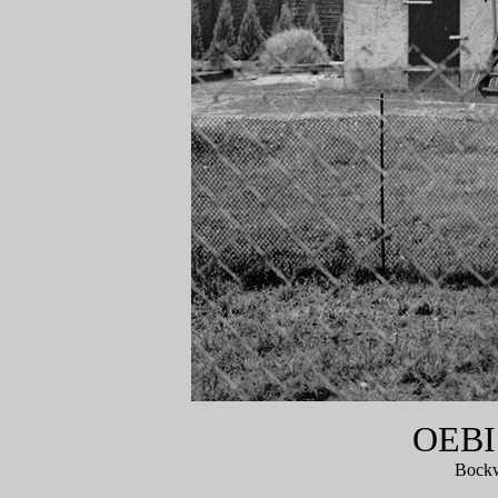
OEB
Bockw