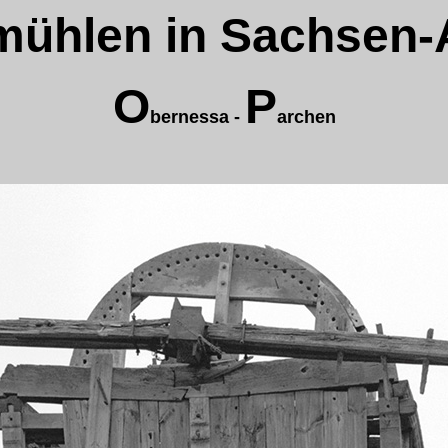
ühlen in Sachsen-
O
P
bernessa -
archen