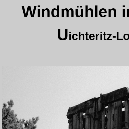
Windmühlen i
U
ichteritz-L