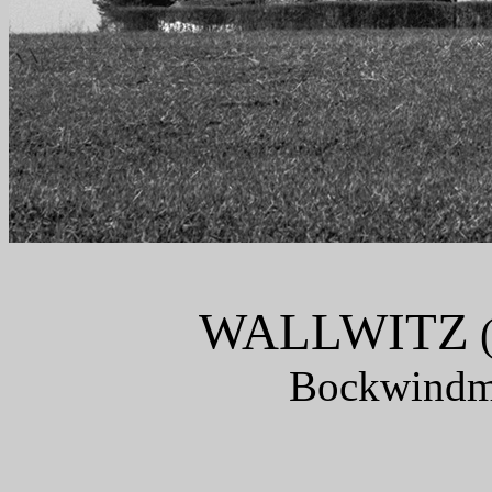
WALLWITZ
(
Bockwindmü