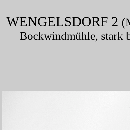
WENGELSDORF 2
(
Bockwindmühle, stark be