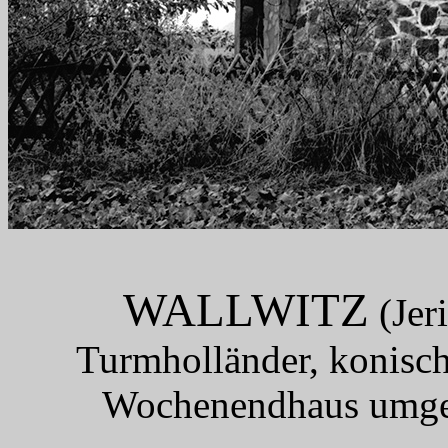
WALLWITZ
(Jer
Turmholländer, konisc
Wochenendhaus umgeb