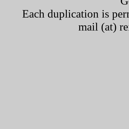
G
Each duplication is per
mail (at) r