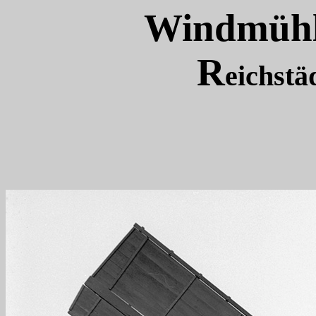
Windmühl
R
eichstä