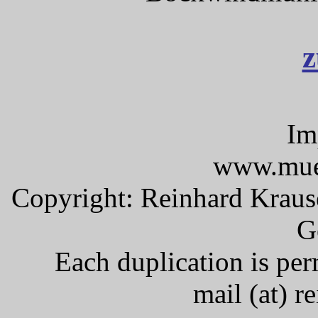
z
Im
www.mueh
Copyright: Reinhard Kraus
G
Each duplication is per
mail (at) r