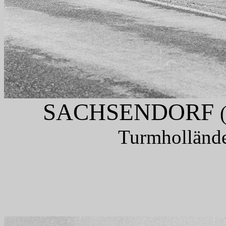
SACHSENDORF
Turmhollände