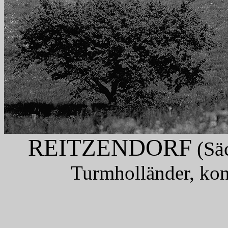
REITZENDORF
(Säc
Turmholländer, kon