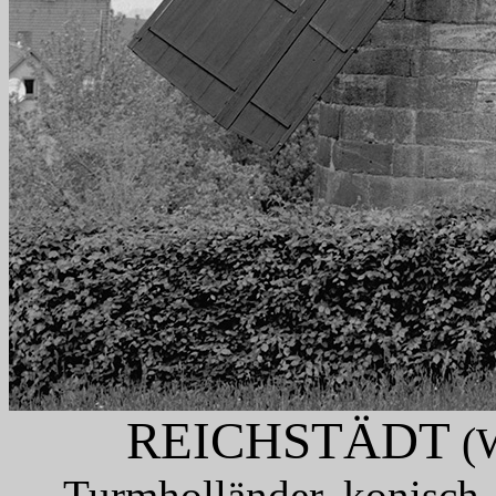
REICHSTÄDT
(W
Turmholländer, konisch,