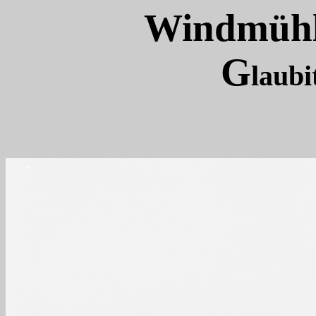
Windmühl
G
laubi