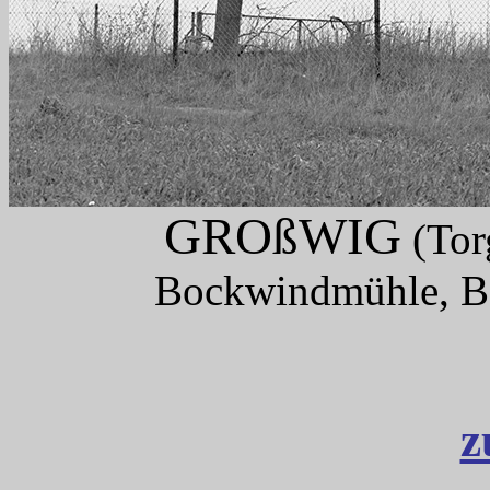
GROßWIG
(Tor
Bockwindmühle, Bo
z