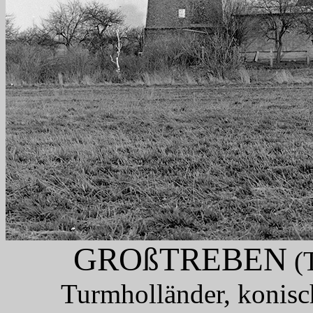
GROßTREBEN
(T
Turmholländer, konisc