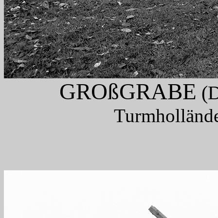
GROßGRABE
(D
Turmhollände